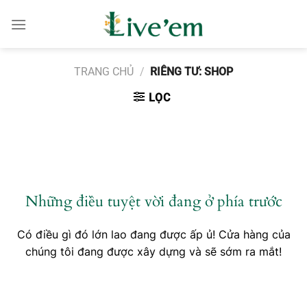
Chuyển
đến
nội
dung
TRANG CHỦ
/
RIÊNG TƯ: SHOP
LỌC
Chuyển
đến
phần
nội
Những điều tuyệt vời đang ở phía trước
dung
Có điều gì đó lớn lao đang được ấp ủ! Cửa hàng của
chúng tôi đang được xây dựng và sẽ sớm ra mắt!